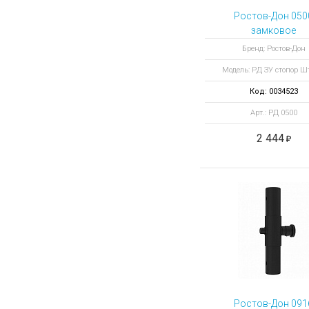
Ростов-Дон 050
замковое
устройство-стоп
Бренд: Ростов-Дон
"штырь" на К2
Модель: РД ЗУ стопор 
Код: 0034523
Арт.: РД 0500
2 444
Ростов-Дон 091