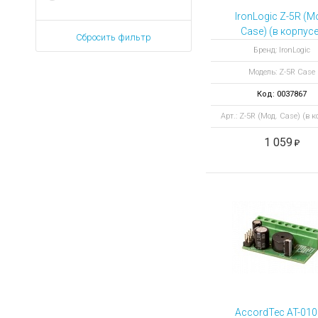
IronLogic Z-5R (М
Case) (в корпусе
Сбросить фильтр
Автономный
Бренд: IronLogic
контроллер
Модель: Z-5R Case
Код: 0037867
Арт.: Z-5R (Мод. Case) (в к
1 059
AccordTec AT-010