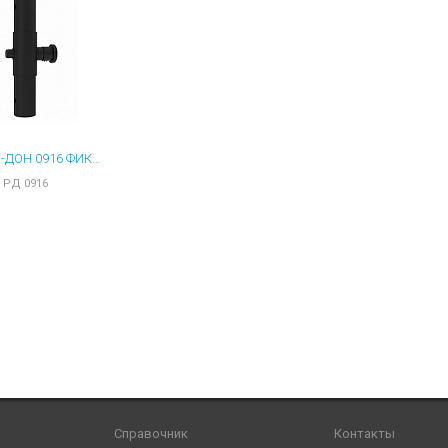
ы для ноутбуков
тройства для ноутбуков
овары
РОСТОВ-ДОН 0916 ФИКСАТОР КАЛИТКИ АНТИПАНИКА К12 Ø32
РД 0916
Справочник
Контакты