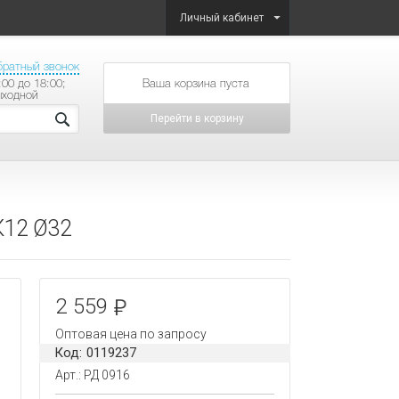
Личный кабинет
братный звонок
:00 до 18:00;
товаров на сумму
ыходной
Перейти в корзину
К12 Ø32
2 559
Оптовая цена по запросу
Код: 0119237
Арт.: РД 0916