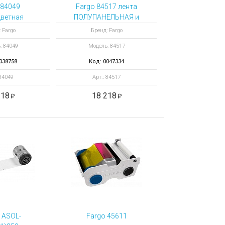
 84049
Fargo 84517 лента
ветная
ПОЛУПАНЕЛЬНАЯ и
НЕЛЬНАЯ
чистящий валик
 Fargo
Бренд: Fargo
KK 1/2 750
YMCKK 1/2YMCKK 1/2
: 84049
Модель: 84517
атков
750 отпечатков
038758
Код: 0047334
 84049
Арт.: 84517
218
18 218
 ASOL-
Fargo 45611