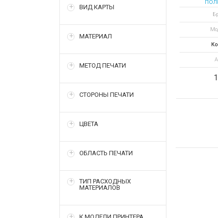
пол
ВИД КАРТЫ
ПОЛУ
Бр
лент
Мо
от
МАТЕРИАЛ
Ко
А
МЕТОД ПЕЧАТИ
1
СТОРОНЫ ПЕЧАТИ
ЦВЕТА
ОБЛАСТЬ ПЕЧАТИ
ТИП РАСХОДНЫХ
МАТЕРИАЛОВ
К МОДЕЛИ ПРИНТЕРА