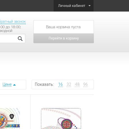
Личный кабинет
братный звонок
:00 до 18:00;
товаров на сумму
ыходной
Перейти в корзину
Цене
Показать:
16
32
48
96