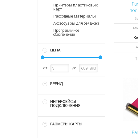
Аккумулятор
Запасные
Fa
Принтеры пластиковых
части
карт
пол
Зарядные ус
Расходные материалы
ПОЛУ
Терминалы
Бр
Архивные т
лент
Аксессуары для бейджей
оплаты
Мо
от
Программное
Архивные
обеспечение
Ко
товары
А
ЦЕНА
1
от
до
БРЕНД
ИНТЕРФЕЙСЫ
ПОДКЛЮЧЕНИЯ
РАЗМЕРЫ КАРТЫ
Fa