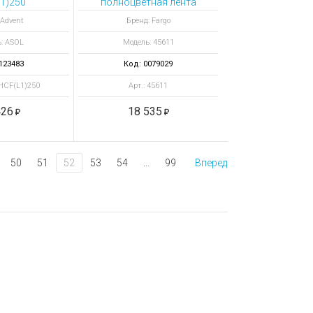
1)250
полноцветная лента
ированный
YMCKOK, 500
 Advent
Бренд: Fargo
фический
отпечатков
: ASOL
Модель: 45611
отпечатков
ID 510L
123483
Код: 0079029
-HCF(L1)250
Арт.: 45611
426
18 535
50
51
52
53
54
...
99
Вперед