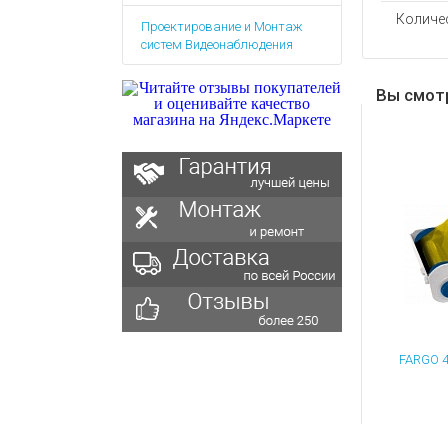
Аккумулятор
Запасные
Количе
Проектирование и Монтаж
части
Зарядные ус
систем Видеонаблюдения
Терминалы
Архивные т
оплаты
Вы смот
Архивные
товары