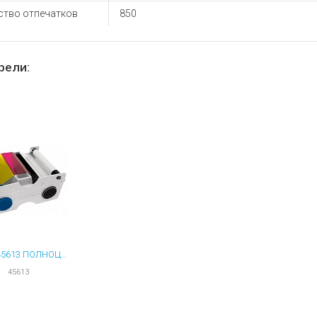
ы для ноутбуков
ство отпечатков
850
тройства для ноутбуков
овары
рели:
FARGO 45613 ПОЛНОЦВЕТНАЯ ПОЛУПАНЕЛЬНАЯ ЛЕНТА YMCKO 850 ОТПЕЧАТКОВ
45613