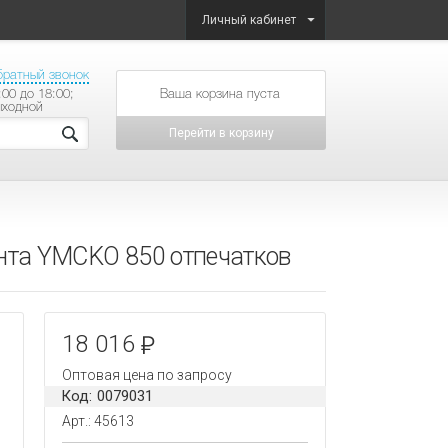
Личный кабинет
братный звонок
:00 до 18:00;
товаров на сумму
ыходной
Перейти в корзину
та YMCKO 850 отпечатков
18 016
Оптовая цена по запросу
Код: 0079031
Арт.: 45613