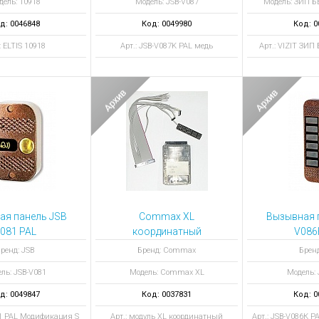
дель: 10918
Модель: JSB-V087
Модель: ЗИП 
д: 0046848
Код: 0049980
Код: 0
: ELTIS 10918
Арт.: JSB-V087K PAL медь
Арт.: VIZIT ЗИ
ая панель JSB
Commax XL
Вызывная 
081 PAL
координатный
V086
ификация S
внешний модуль
модифи
ренд: JSB
Бренд: Commax
Бренд
сопряжения
ль: JSB-V081
Модель: Commax XL
Модель: 
д: 0049847
Код: 0037831
Код: 0
81 PAL Модификация S
Арт.: модуль XL координатный
Арт.: JSB-V086К 