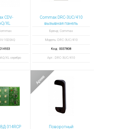
x CDV-
Commax DRC-3UC/410
AQ/XL
вызывная панель
офон цвет
 Commax
Бренд: Commax
ебро
DV-1020AQ
Модель: DRC-3UC/410
014933
Код: 0037808
0AQ/XL серебро
Арт.: DRC-3UC/410
БВД-314RCP
Поворотный