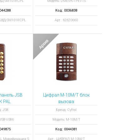
БВД-SM101RCPL
Модель: DMEVKITPEV15
044288
Код: 0036838
П БВД-SM101RCPL
Арт.: 62620660
панель JSB
Цифрал M-10M/T блок
К PAL
вызова
кация S
: JSB
Бренд: Cyfral
JSB-V086
Модель: M-10M/T
049875
Код: 0044381
PAL Модификация S
Арт.: ЦИФРАЛ M-10M/T