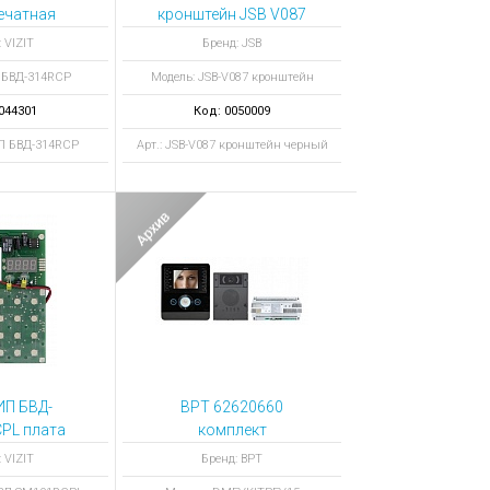
ечатная
кронштейн JSB V087
черный
 VIZIT
Бренд: JSB
 БВД-314RCP
Модель: JSB-V087 кронштейн
044301
Код: 0050009
ИП БВД-314RCP
Арт.: JSB-V087 кронштейн черный
ИП БВД-
BPT 62620660
PL плата
комплект
тная
DMEVKITPEV15
 VIZIT
Бренд: BPT