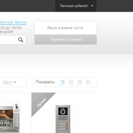
Личный кабинет
братный звонок
:00 до 18:00;
товаров на сумму
ыходной
Перейти в корзину
Цене
Показать:
16
32
48
96