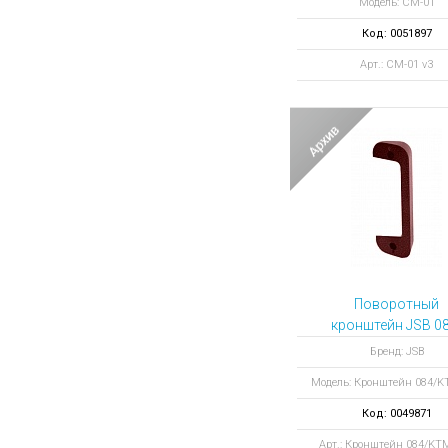
Модель: CM-01
Код: 0051897
Арт.: CM-01 v3
Поворотный
кронштейн JSB 08
KTM-085
Бренд: JSB
Модель: Кронштейн 084/K
Код: 0049871
Арт.: Кронштейн 084/KT