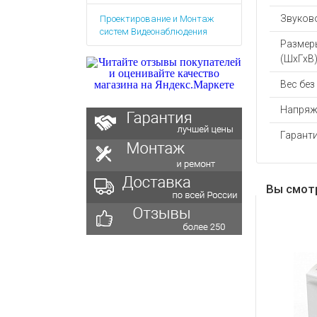
Аккумулятор
Запасные
Звуково
Проектирование и Монтаж
части
Зарядные ус
систем Видеонаблюдения
Терминалы
Размер
Архивные т
оплаты
(ШхГхВ)
Архивные
Вес без
товары
Напряж
Гаранти
Вы смот