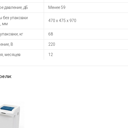
ы для ноутбуков
е давление, дБ
Менее 59
тройства для ноутбуков
ы без упаковки
овары
470 х 475 х 970
, мм
 упаковки, кг
68
ение, В
220
я, месяцев
12
рели: