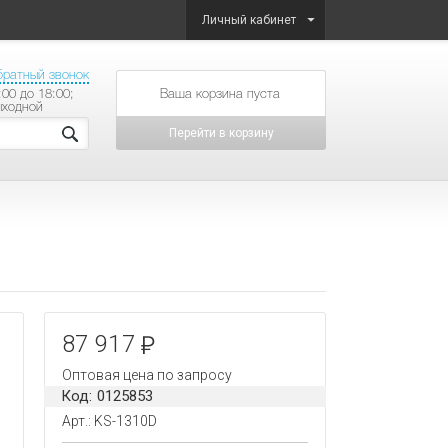
Личный кабинет
братный звонок
:00 до 18:00;
товаров на сумму
ыходной
Перейти в корзину
87 917
Оптовая цена по запросу
Код: 0125853
Арт.: KS-1310D