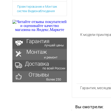
Аккумуляторы для ноут
Запасные
Проектирование и Монтаж
части
Зарядные устройства дл
систем Видеонаблюдения
Терминалы
Архивные товары
оплаты
Архивные
товары
К модели принтер
Гарантия, месяцев
Вы смотрели: