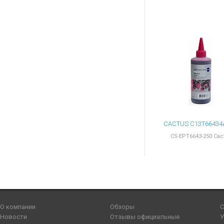
CS-EPT6643-250 Cac
О компании
Обзоры
С
Новости
Отзывы официальные
У