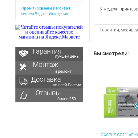
Аккумуляторы для ноут
Запасные
Проектирование и Монтаж
части
К модели принтер
Зарядные устройства дл
систем Видеонаблюдения
Терминалы
Архивные товары
оплаты
Гарантия, месяцев
Архивные
товары
Вы смотрели: