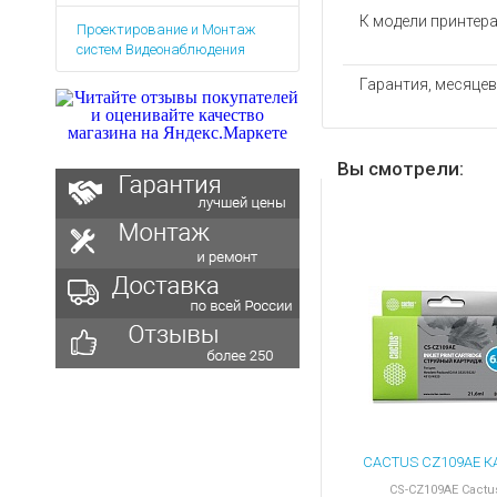
Аккумуляторы для ноут
Запасные
К модели принтер
Проектирование и Монтаж
части
Зарядные устройства дл
систем Видеонаблюдения
Терминалы
Архивные товары
оплаты
Гарантия, месяцев
Архивные
товары
Вы смотрели:
CS-CZ109AE Cactu