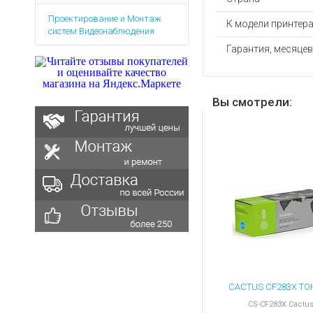
Аккумуляторы для ноут
Запасные
Проектирование и Монтаж
части
Зарядные устройства дл
К модели принтер
систем Видеонаблюдения
Терминалы
Архивные товары
Гарантия, месяцев
оплаты
Архивные
товары
Вы смотрели:
CS-CF283X Cactu