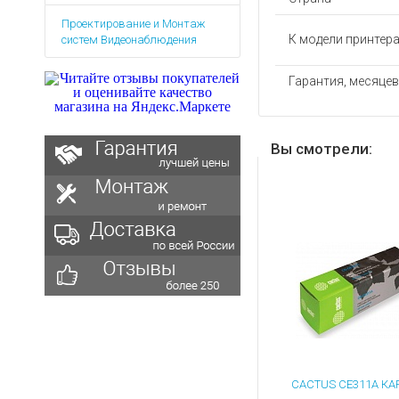
Аккумуляторы для ноут
Запасные
Проектирование и Монтаж
части
Зарядные устройства дл
К модели принтер
систем Видеонаблюдения
Терминалы
Архивные товары
оплаты
Гарантия, месяцев
Архивные
товары
Вы смотрели: