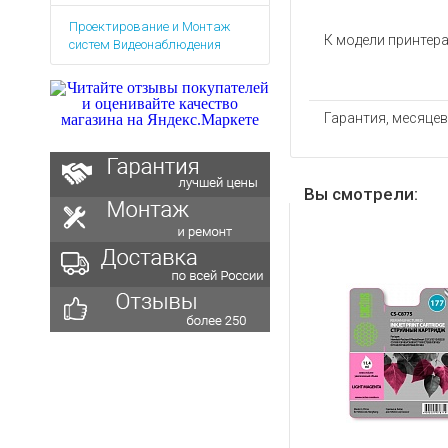
Аккумуляторы для ноут
Запасные
Проектирование и Монтаж
части
Зарядные устройства дл
К модели принтер
систем Видеонаблюдения
Терминалы
Архивные товары
оплаты
Архивные
Гарантия, месяцев
товары
Вы смотрели: