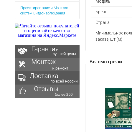
Модель
Аккумуляторы для ноут
Запасные
Проектирование и Монтаж
части
Зарядные устройства дл
Бренд
систем Видеонаблюдения
Терминалы
Архивные товары
оплаты
Страна
Архивные
Минимальное кол
товары
заказе, шт (м)
Вы смотрели: