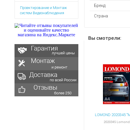
Аккумуляторы для ноут
Запасные
Бренд
Проектирование и Монтаж
части
Зарядные устройства дл
систем Видеонаблюдения
Страна
Терминалы
Архивные товары
оплаты
Архивные
товары
Вы смотрели:
2020345 Lomond