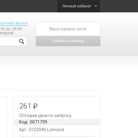
Личный кабинет
братный звонок
:00 до 18:00;
товаров на сумму
ыходной
Перейти в корзину
261
Оптовая цена по запросу
Код: 0071739
Арт.: 0102046 Lomond