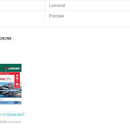
ы для ноутбуков
Lomond
тройства для ноутбуков
Россия
овары
рели:
LOMOND 0102046 ФОТОБУМАГА ГЛЯНЦЕВАЯ А4
2046 Lomond