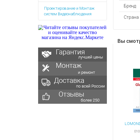
Аккумулятор
Запасные
Бренд
Проектирование и Монтаж
части
Зарядные ус
систем Видеонаблюдения
Страна
Терминалы
Архивные т
оплаты
Архивные
товары
Вы смот
010