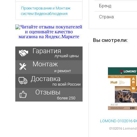
Аккумуляторы для ноут
Запасные
Бренд
Проектирование и Монтаж
части
Зарядные устройства дл
систем Видеонаблюдения
Страна
Терминалы
Архивные товары
оплаты
Архивные
товары
Вы смотрели:
0102016 Lomond