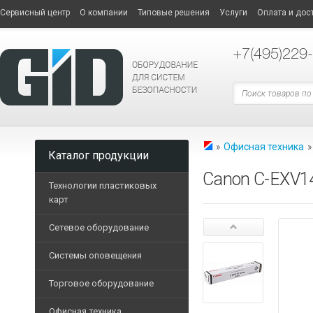
Сервисный центр
О компании
Типовые решения
Услуги
Оплата и дос
+7
(495)229
»
Офисная техника
Каталог продукции
Canon C-EXV1
Технологии пластиковых
карт
Принтеры пластиковых 
Сетевое оборудование
СЕТЕВОЕ
Дополнительные опции
ОБОРУДОВАНИЕ
Системы оповещения
Опциональные модели п
Терминальные
Торговое оборудование
Расходные материалы
ТОРГОВОЕ
компьютеры
Трансляционные усилит
ОБОРУДОВАНИЕ
Пластиковые карты
Офисная техника
Маршрутизаторы
Блоки музыкальной тра