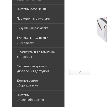
ОФИСНАЯ
Аксессуары для бейджей
ТЕХНИКА
Дополнительные
Громкоговорители
ККМ
Системы освещения
Программное обеспечен
СИСТЕМЫ
аксессуары
Микрофоны
Фискальные
ОСВЕЩЕНИЯ
Принтеры
Запасные части
Дополнительное
Парковочные системы
регистраторы
ПАРКОВОЧНЫЕ
Дополнительные блоки
оборудование
МФУ
Архивные товары
СИСТЕМЫ
Принтеры
Лампы
Приборы управления
Визуальная разметка
Коммутаторы
ВИЗУАЛЬНАЯ РАЗМЕ
чеков
Расходные
Линейные
Программное обеспечен
материалы
Парковочные
IP-
Денежные
Турникеты, калитки и
светильники
системы
Напольная лента
телефония
Дополнительное оборудо
ящики
Бумага
ограждения
Дополнительные
офисная
Архивные
Лента для ограждений
Шкафы
Дополнительные аксесс
Клавиатуры
аксессуары
Турникеты триподы
Шлагбаумы и Автоматика
товары
и
Кабели
Столбы для ограждения
Шкафы и стойки
Весы
Архивные
для Ворот
стойки
Тумбовые турникеты
для
электронные
товары
Архивные
Архивные товары
принтеров
Кабели
Турникеты с распашны
Шлагбаумы
товары
Системы контроля и
Считыватели
и
Уничтожители
управления доступом
Полноростовые турнике
Аксессуары для шлагба
провода
Pos-
бумаг
Роторные турникеты
мониторы
Комплекты шлагбаумо
Считыватели
Патч-
Досмотровое
Ламинаторы
корды
Картоприемники
оборудование
Сканеры
Автоматика для ворот
Идентификаторы
Архивные
штрих-
Архивные
Калитки
Дополнительные аксесс
товары
Контроллеры
Арочные металлодетек
кода
Системы
товары
Ограждения
Комплекты автоматики 
видеонаблюдения
Элементы управления
Аксессуары для арочны
Табло
Дополнительные аксесс
покупателя
Аксессуары для автома
Программаторы