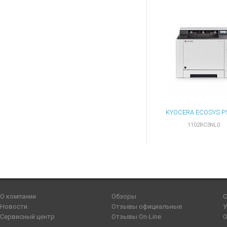
1102RC3NL0
О компании
Обзоры
С
Новости
Отзывы официальные
У
Сервисный центр
Отзывы On-Line
О