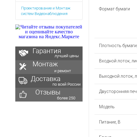
Аккумуляторы для ноут
Запасные
Проектирование и Монтаж
части
Формат бумаги
Зарядные устройства дл
систем Видеонаблюдения
Терминалы
Архивные товары
оплаты
Архивные
товары
Плотность бумаги,
Входной лоток, л
Выходной лоток, 
Двусторонняя печ
Модель
Питание, В