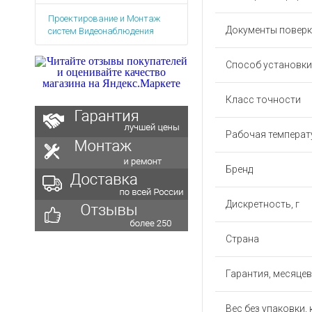
Аккумуляторы для ноут
Запасные
Проектирование и Монтаж
части
Зарядные устройства дл
Документы повер
систем Видеонаблюдения
Терминалы
Архивные товары
оплаты
Способ установки
Архивные
товары
Класс точности
Рабочая температу
Бренд
Дискретность, г
Страна
Гарантия, месяцев
Вес без упаковки, 