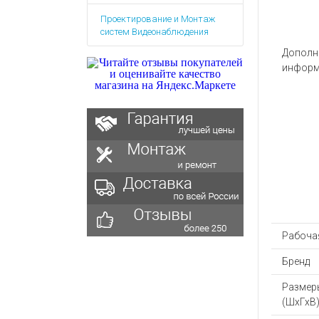
Аккумулятор
Запасные
Проектирование и Монтаж
части
Зарядные ус
систем Видеонаблюдения
Терминалы
Архивные т
Дополн
оплаты
информ
Архивные
товары
Рабочая
Бренд
Размер
(ШхГхВ)