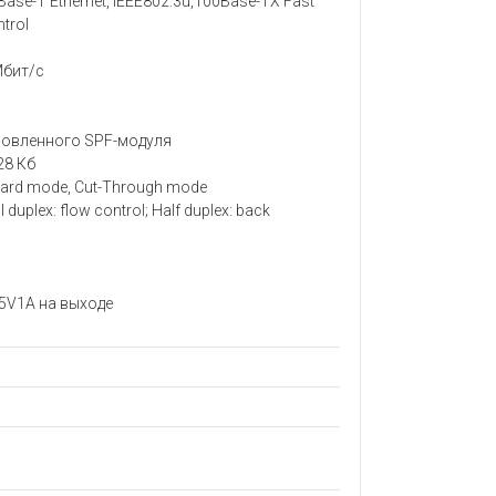
se-T Ethernet, IEEE802.3u,100Base-TX Fast
trol
Мбит/с
новленного SPF-модуля
28 Кб
ard mode, Cut-Through mode
uplex: flow control; Half duplex: back
5V1A на выходе