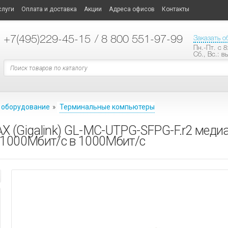
слуги
Оплата и доставка
Акции
Адреса офисов
Контакты
+7
(495)229-45-15
/ 8 800 551-97-99
Заказать о
Пн.-Пт. с 8
Сб., Вс.: в
 оборудование
»
Терминальные компьютеры
 (Gigalink) GL-MC-UTPG-SFPG-F.r2 меди
/1000Мбит/с в 1000Мбит/с
ТЕХНОЛОГИИ ПЛАСТИКОВЫХ КАРТ
ластиковых карт
ные опции
АНИЕ
СИСТЕМЫ ОПОВЕЩЕНИЯ
ые модели принтеров
ые
материалы
ы
ные усилители
АНИЕ
е карты
аторы
кальной трансляции