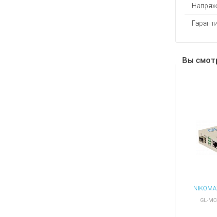
Напряж
Гаранти
Вы смот
GL-MC