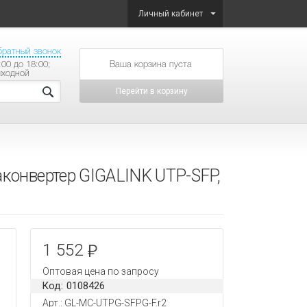
Личный кабинет
братный звонок
:00 до 18:00;
товаров на сумму
ыходной
Перейти в корзину
аконвертер GIGALINK UTP-SFP,
1 552
Оптовая цена по запросу
Код: 0108426
Арт.: GL-MC-UTPG-SFPG-F.r2