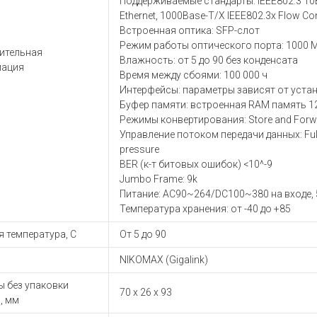
Поддерживаемые стандарты: IEEE802.3 10Ba
ы для ноутбуков
Ethernet, 1000Base-T/X IEEE802.3x Flow Con
тройства для ноутбуков
Встроенная оптика: SFP-слот
овары
Режим работы оптического порта: 1000 
ительная
Влажность: от 5 до 90 без конденсата
ация
Время между сбоями: 100 000 ч
Интерфейсы: параметры зависят от уста
Буфер памяти: встроенная RAM память 1
Режимы конвертирования: Store and Forw
Управление потоком передачи данных: Full d
pressure
BER (к-т битовых ошибок) <10^-9
Jumbo Frame: 9k
Питание: AC90~264/DC100~380 на входе, 
Температура хранения: от -40 до +85
 температура, С
От 5 до 90
NIKOMAX (Gigalink)
ы без упаковки
70 x 26 x 93
, мм