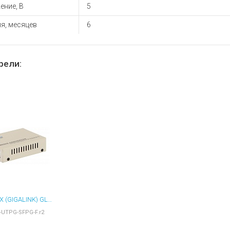
ение, В
5
я, месяцев
6
рели:
NIKOMAX (GIGALINK) GL-MC-UTPG-SFPG-F.R2 МЕДИАКОНВЕРТЕР GIGALINK UTP-SFP, 10/100/1000МБИТ/С В 1000МБИТ/С
-UTPG-SFPG-F.r2