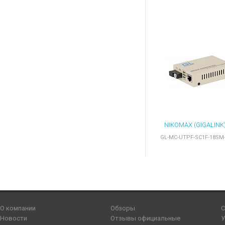
GL-MC-UTPF-SC1F-18SM-
О компании
Обзоры
С
Новости
Отзывы официальные
У