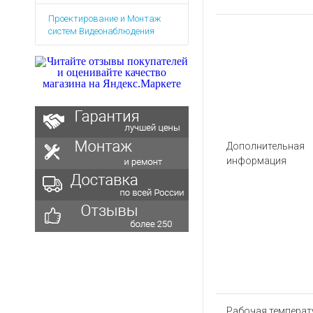
Аккумуляторы для ноут
Запасные
Проектирование и Монтаж
части
Зарядные устройства дл
систем Видеонаблюдения
Терминалы
Архивные товары
оплаты
Архивные
товары
Дополнительная
информация
Рабочая температу