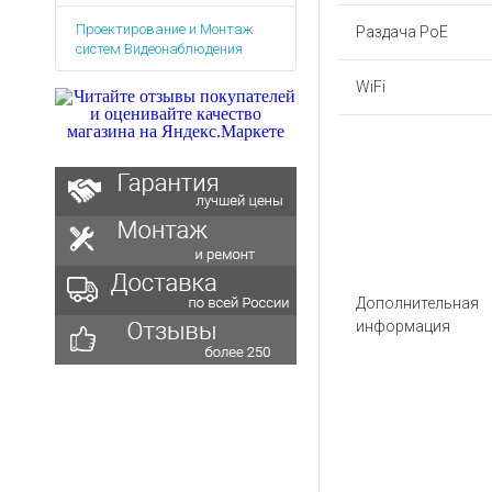
Аккумуляторы для ноут
Запасные
Проектирование и Монтаж
части
Раздача PoE
Зарядные устройства дл
систем Видеонаблюдения
Терминалы
Архивные товары
оплаты
WiFi
Архивные
товары
Дополнительная
информация