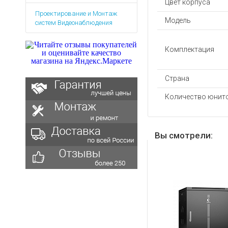
Цвет корпуса
Аккумуляторы для ноут
Запасные
Проектирование и Монтаж
части
Зарядные устройства дл
Модель
систем Видеонаблюдения
Терминалы
Архивные товары
оплаты
Комплектация
Архивные
товары
Страна
Количество юнит
Вы смотрели: