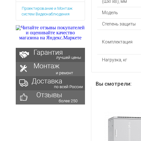
(ШхГхВ), мм
Аккумуляторы для ноут
Запасные
Проектирование и Монтаж
части
Зарядные устройства дл
Модель
систем Видеонаблюдения
Терминалы
Архивные товары
оплаты
Степень защиты
Архивные
товары
Комплектация
Нагрузка, кг
Вы смотрели: