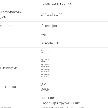
ы для ноутбуков
10 мелодий звонка
тройства для ноутбуков
ы без упаковки
214 x 212 x 44
овары
, мм
лефонии
IP-телефон
Нет
SPA504G-XU
Cisco
G.711
G.722
вые кодеки
G.726
G.729
SIP
олы связи
SPCP
CD - 1 шт
Кабель для трубки - 1 шт