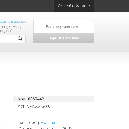
Личный кабинет
братный звонок
:00 до 18:00;
товаров на сумму
ыходной
Перейти в корзину
Код: 0060442
Арт.: SPA504G-XU
Ваш город:
Москва
Стоимость доставки:
700