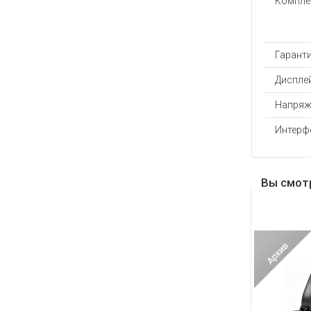
Компле
Гаранти
Диспле
Напряж
Интерф
Вы смот