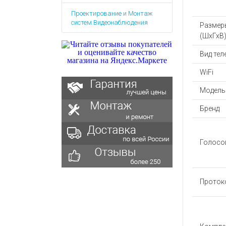
Аккумулятор
Запасные
Проектирование и Монтаж
части
Зарядные ус
систем Видеонаблюдения
Размер
Терминалы
Архивные т
(ШхГхВ)
оплаты
Архивные
Вид те
товары
WiFi
Модель
Бренд
Голосо
Проток