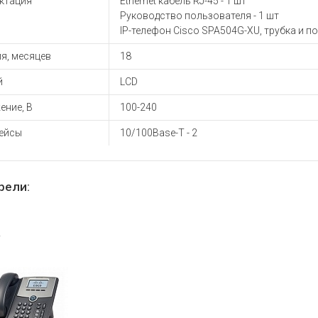
ктация
Ethernet кабель RJ-45 - 1 шт
Руководство пользователя - 1 шт
IP-телефон Cisco SPA504G-XU, трубка и по
я, месяцев
18
й
LCD
ение, В
100-240
ейсы
10/100Base-T - 2
рели: