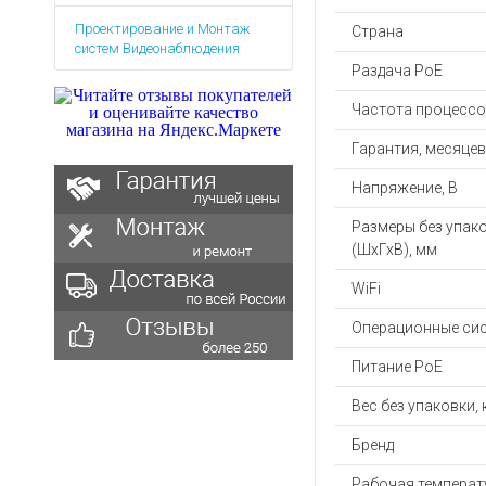
Аккумуляторы для ноут
Запасные
Проектирование и Монтаж
части
Страна
Зарядные устройства дл
систем Видеонаблюдения
Терминалы
Архивные товары
Раздача PoE
оплаты
Частота процессо
Архивные
товары
Гарантия, месяцев
Напряжение, В
Размеры без упак
(ШхГхВ), мм
WiFi
Операционные си
Питание PoE
Вес без упаковки, 
Бренд
Рабочая температу