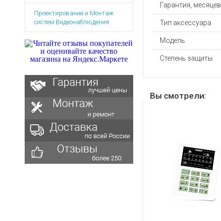
Аккумуляторы для ноут
Запасные
Гарантия, месяцев
Проектирование и Монтаж
части
Зарядные устройства дл
систем Видеонаблюдения
Тип аксессуара
Терминалы
Архивные товары
оплаты
Модель
Архивные
Степень защиты
товары
Вы смотрели: