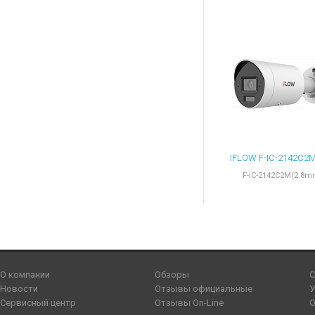
F-IC-2142C2M(2.8m
О компании
Обзоры
С
Новости
Отзывы официальные
У
Сервисный центр
Отзывы On-Line
О