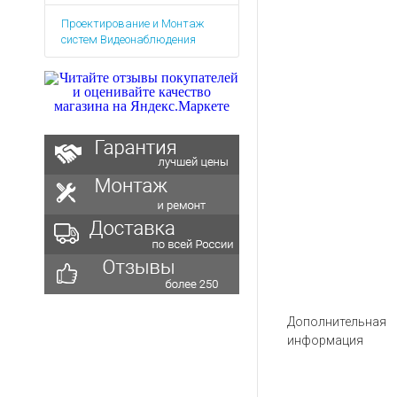
Аккумуляторы для ноут
Запасные
Проектирование и Монтаж
части
Зарядные устройства дл
систем Видеонаблюдения
Терминалы
Архивные товары
оплаты
Архивные
товары
Дополнительная
информация