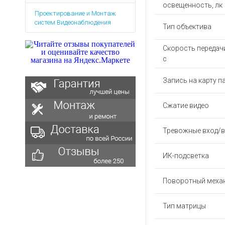
Аккумуляторы для ноут
Запасные
освещенность, лк
Проектирование и Монтаж
части
Зарядные устройства дл
систем Видеонаблюдения
Тип объектива
Терминалы
Архивные товары
оплаты
Скорость передачи
Архивные
с
товары
Запись на карту п
Сжатие видео
Тревожные вход/
ИК-подсветка
Поворотный меха
Тип матрицы