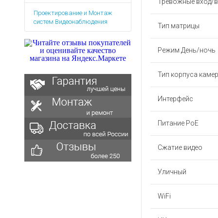
Тревожные вход/
Аккумуляторы для ноут
Запасные
Проектирование и Монтаж
части
Зарядные устройства дл
систем Видеонаблюдения
Тип матрицы
Терминалы
Архивные товары
оплаты
Режим День/ночь
Архивные
товары
Тип корпуса каме
Интерфейс
Питание PoE
Сжатие видео
Уличный
WiFi