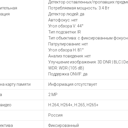
ы для ноутбуков
Детектор оставленных/пропавших предме
ительная
Потребляемая мощность: 3.4 Вт
тройства для ноутбуков
ация
Детектор людей: да
овары
Автофокус: нет
Угол обзора V: 44°
Тип подсветки: IR
Тип объектива: с фиксированным фокус
Патрулирование: нет
Угол обзора H: 81°
Анализ поведения: нет
Улучшение изображения: 3D DNR | BLC | D
WDR: WDR (105 dB)
Поддержка ONVIF: да
на карту памяти
Информация отсутствует
а
2 MP
 видео
H.264, H264+, H.265, H265+
Россия
ъектива
Фиксированный