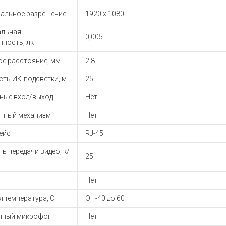
альное разрешение
1920 x 1080
льная
0,005
нность, лк
ое расстояние, мм
2.8
ть ИК-подсветки, м
25
ные вход/выход
Нет
тный механизм
Нет
ейс
RJ-45
ь передачи видео, к/
25
Нет
 температура, С
От -40 до 60
нный микрофон
Нет