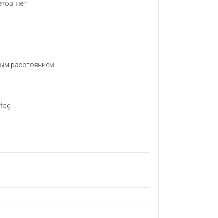
тов: нет
ным расстоянием
efog