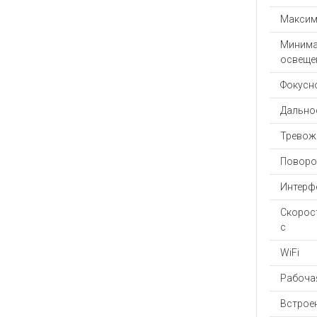
Максим
Минима
освеще
Фокусн
Дальнос
Тревож
Поворо
Интерф
Скорост
с
WiFi
Рабочая
Встрое