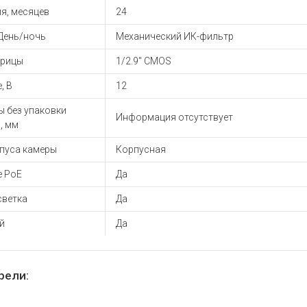
я, месяцев
24
День/ночь
Механический ИК-фильтр
трицы
1/2.9" CMOS
, В
12
ы без упаковки
Информация отсутствует
, мм
рпуса камеры
Корпусная
е PoE
Да
светка
Да
й
Да
рели: