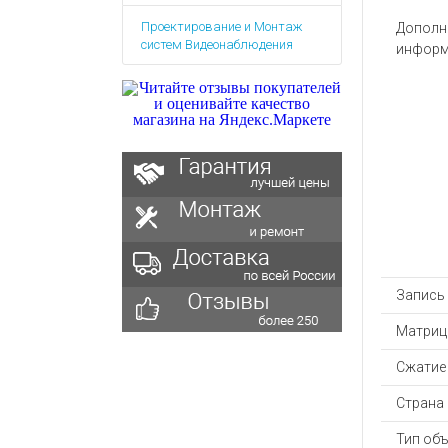
Аккумулятор
Запасные
Проектирование и Монтаж
части
Дополн
Зарядные ус
систем Видеонаблюдения
информ
Терминалы
Архивные т
оплаты
Архивные
товары
Запись 
Матриц
Сжатие
Страна
Тип об