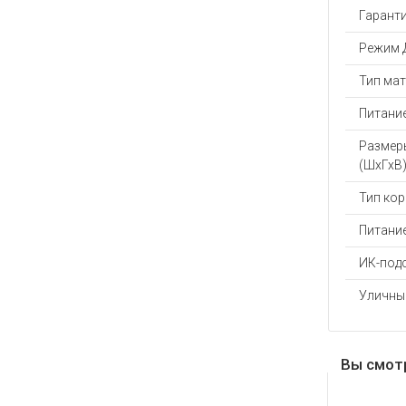
Гаранти
Режим 
Тип ма
Питание
Размер
(ШхГхВ)
Тип ко
Питани
ИК-под
Уличны
Вы смот