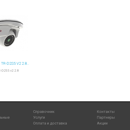
TRASSIR TR-D2S5 V2 2.8 УЛИЧНАЯ 2МП IP-КАМЕРА 2.8 ММ
-D2S5 v2 2.8
Справочник
Контакты
льные
Услуги
Партнеры
Оплата и доставка
Акции