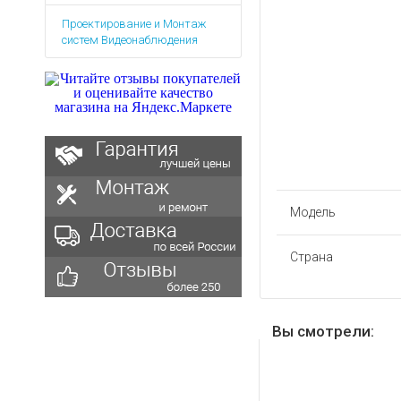
Аккумуляторы для ноут
Запасные
Проектирование и Монтаж
части
Зарядные устройства дл
систем Видеонаблюдения
Терминалы
Архивные товары
оплаты
Архивные
товары
Модель
Страна
Вы смотрели: