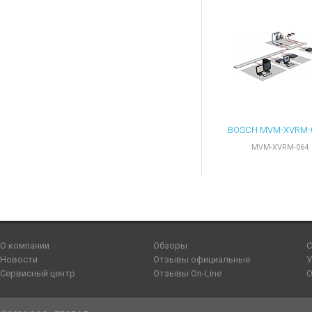
MVM-XVRM-064
О компании
Обзоры
С
Новости
Отзывы официальные
У
Сервисный центр
Отзывы On-Line
О