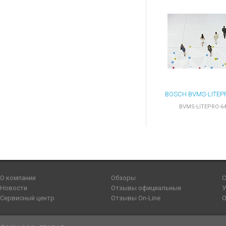
BVMS-LITEPRO-6
О компании
Обзоры
С
Новости
Отзывы официальные
У
Сервисный центр
Отзывы On-Line
О