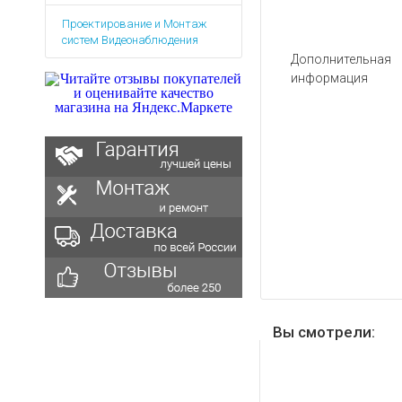
Аккумуляторы для ноут
Запасные
Проектирование и Монтаж
части
Зарядные устройства дл
систем Видеонаблюдения
Терминалы
Архивные товары
Дополнительная
оплаты
информация
Архивные
товары
Вы смотрели: