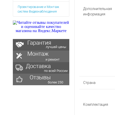
Аккумуляторы для ноут
Запасные
Проектирование и Монтаж
части
Зарядные устройства дл
Дополнительная
систем Видеонаблюдения
информация
Терминалы
Архивные товары
оплаты
Архивные
товары
Страна
Комплектация