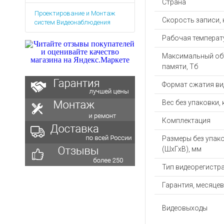
Страна
Аккумуляторы для ноут
Запасные
Проектирование и Монтаж
части
Зарядные устройства дл
Скорость записи, 
систем Видеонаблюдения
Терминалы
Архивные товары
оплаты
Рабочая температу
Архивные
Максимальный об
товары
памяти, Тб
Формат сжатия ви
Вес без упаковки, 
Комплектация
Размеры без упак
(ШхГхВ), мм
Тип видеорегистр
Гарантия, месяцев
Видеовыходы