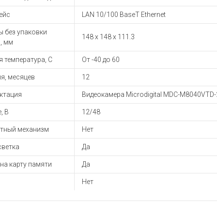
ейс
LAN 10/100 BaseT Ethernet
ы без упаковки
148 x 148 x 111.3
, мм
 температура, С
От -40 до 60
я, месяцев
12
ктация
Видеокамера Microdigital MDC-M8040VTD-2
, В
12/48
тный механизм
Нет
светка
Да
на карту памяти
Да
Нет