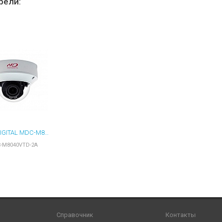
рели:
MICRODIGITAL MDC-M8040VTD-2A ВИДЕОКАМЕРА
-M8040VTD-2A
Справочник
Контакты