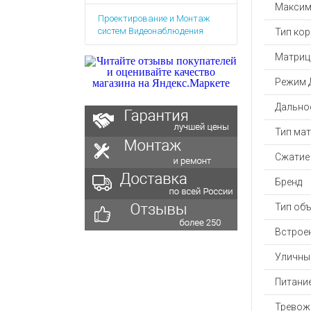
Аккумулятор
Запасные
Максим
Проектирование и Монтаж
части
Зарядные ус
систем Видеонаблюдения
Тип ко
Терминалы
Архивные т
оплаты
Матриц
Архивные
Режим 
товары
Дальнос
Тип ма
Сжатие
Бренд
Тип об
Встрое
Уличны
Питани
Тревож