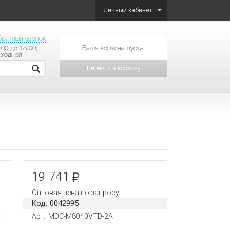
Личный кабинет
братный звонок
:00 до 18:00;
товаров на сумму
ыходной
Перейти в корзину
19 741
Оптовая цена по запросу
Код: 0042995
Арт.: MDC-M8040VTD-2A