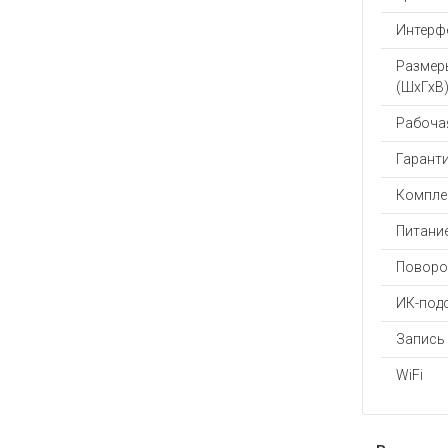
Интерф
Размер
(ШхГхВ)
Рабочая
Гаранти
Компле
Питание
Поворо
ИК-под
Запись 
WiFi