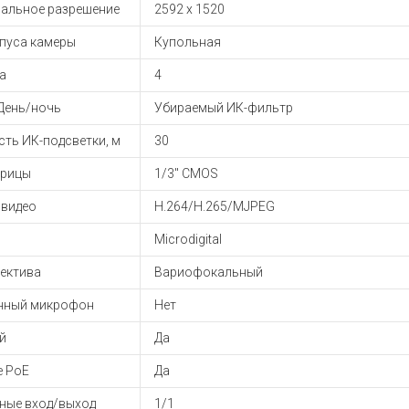
ы для ноутбуков
альное разрешение
2592 x 1520
тройства для ноутбуков
рпуса камеры
Купольная
овары
а
4
День/ночь
Убираемый ИК-фильтр
ть ИК-подсветки, м
30
трицы
1/3" CMOS
 видео
H.264/H.265/MJPEG
Microdigital
ъектива
Вариофокальный
нный микрофон
Нет
й
Да
е PoE
Да
ные вход/выход
1/1