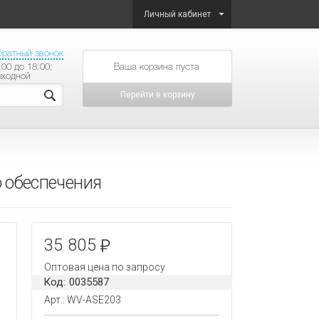
Личный кабинет
братный звонок
:00 до 18:00;
товаров на сумму
ыходной
Перейти в корзину
 обеспечения
35 805
Оптовая цена по запросу
Код: 0035587
Арт.: WV-ASE203