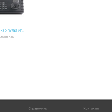
ы для ноутбуков
тройства для ноутбуков
овары
ALTCAM KBD ПУЛЬТ УПРАВЛЕНИЯ
AltCam KBD
Справочник
Контакты