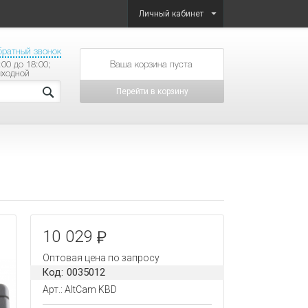
Личный кабинет
братный звонок
:00 до 18:00;
товаров на сумму
ыходной
Перейти в корзину
10 029
Оптовая цена по запросу
Код: 0035012
Арт.: AltCam KBD