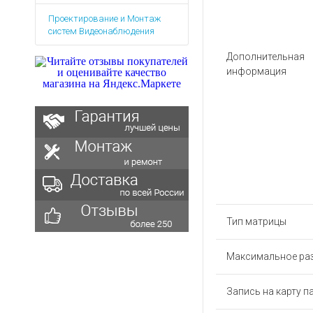
Аккумуляторы для ноут
Запасные
Проектирование и Монтаж
части
Зарядные устройства дл
систем Видеонаблюдения
Терминалы
Архивные товары
оплаты
Дополнительная
информация
Архивные
товары
Тип матрицы
Максимальное ра
Запись на карту п