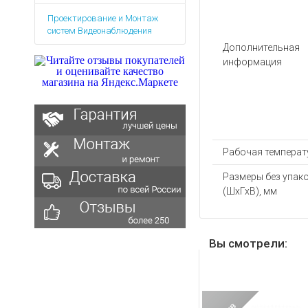
Аккумуляторы для ноут
Запасные
Проектирование и Монтаж
части
Зарядные устройства дл
систем Видеонаблюдения
Терминалы
Архивные товары
Дополнительная
оплаты
информация
Архивные
товары
Рабочая температу
Размеры без упак
(ШхГхВ), мм
Вы смотрели: