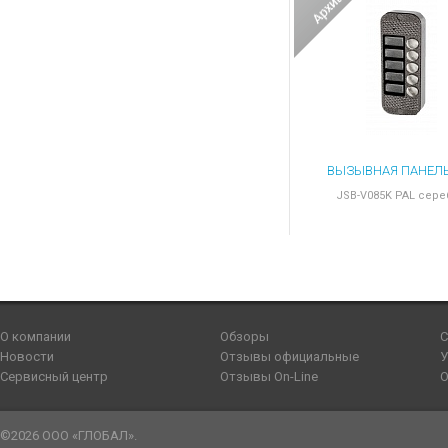
JSB-V085K PAL сер
О компании
Обзоры
С
Новости
Отзывы официальные
У
Сервисный центр
Отзывы On-Line
О
©2026 ООО «ГЛОБАЛ».