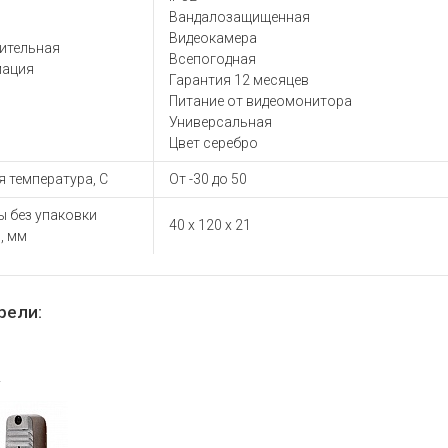
ы для ноутбуков
Вандалозащищенная
тройства для ноутбуков
Видеокамера
ительная
Всепогодная
овары
ация
Гарантия 12 месяцев
Питание от видеомонитора
Универсальная
Цвет серебро
 температура, С
От -30 до 50
ы без упаковки
40 х 120 х 21
, мм
рели: