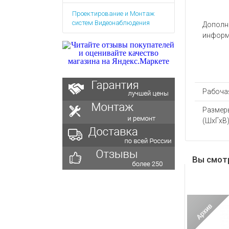
Аккумулятор
Запасные
Проектирование и Монтаж
части
Зарядные ус
систем Видеонаблюдения
Дополн
Терминалы
Архивные т
информ
оплаты
Архивные
товары
Рабочая
Размер
(ШхГхВ)
Вы смот