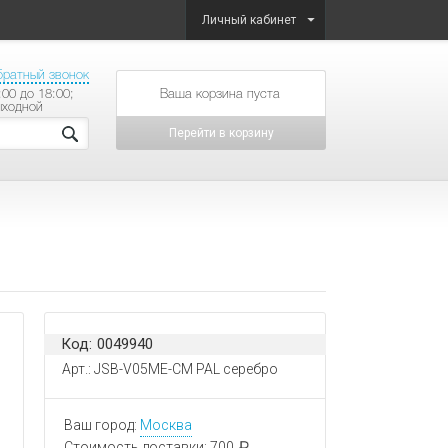
Личный кабинет
братный звонок
:00 до 18:00;
товаров на сумму
ыходной
Перейти в корзину
Код: 0049940
Арт.: JSB-V05ME-СМ PAL серебро
Ваш город:
Москва
Стоимость доставки:
700