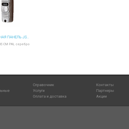
ВЫЗЫВНАЯ ПАНЕЛЬ JSB V05ME-СМ PAL СЕРЕБРО
E-СМ PAL серебро
Справочник
Контакты
льные
Услуги
Партнеры
Оплата и доставка
Акции