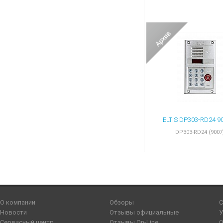
DP303-RD24 (9007
О компании
Обзоры
С
Новости
Отзывы официальные
У
Сервисный центр
Отзывы On-Line
О