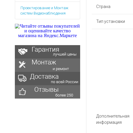
Аккумуляторы для ноут
Запасные
Страна
Проектирование и Монтаж
части
Зарядные устройства дл
систем Видеонаблюдения
Терминалы
Архивные товары
Тип установки
оплаты
Архивные
товары
Дополнительная
информация