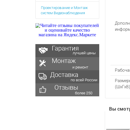
Аккумулятор
Запасные
Проектирование и Монтаж
части
Зарядные ус
систем Видеонаблюдения
Терминалы
Архивные т
оплаты
Дополн
информ
Архивные
товары
Рабочая
Размер
(ШхГхВ)
Вы смот