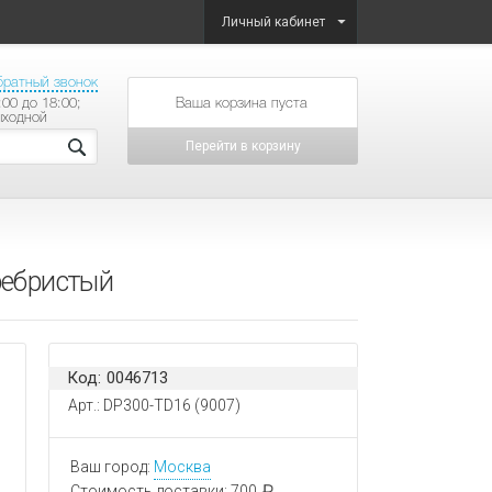
Личный кабинет
братный звонок
:00 до 18:00;
товаров на сумму
ыходной
Перейти в корзину
ребристый
Код: 0046713
Арт.: DP300-TD16 (9007)
Ваш город:
Москва
Стоимость доставки:
700