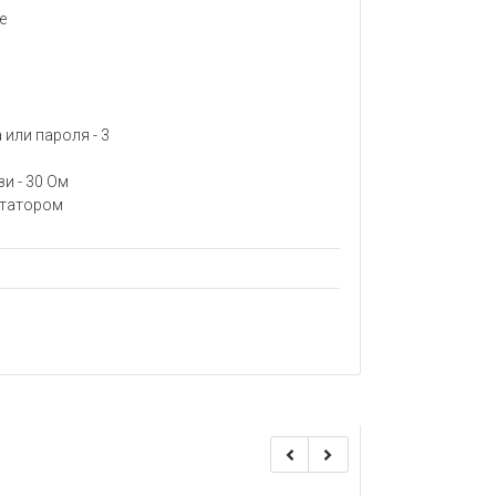
е
или пароля - 3
и - 30 Ом
утатором