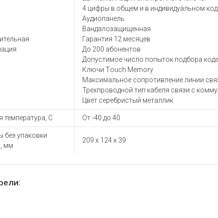
ы для ноутбуков
4 цифры в общем и в индивидуальном код
тройства для ноутбуков
Аудиопанель
Вандалозащищенная
овары
ительная
Гарантия 12 месяцев
ация
До 200 абонентов
Допустимое число попыток подбора кода 
Ключи Тouch Мemory
Максимальное сопротивление линии связ
Трехпроводной тип кабеля связи с комм
Цвет серебристый металлик
 температура, С
От -40 до 40
ы без упаковки
209 x 124 x 39
, мм
рели: