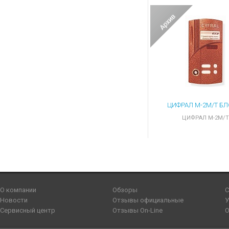
ЦИФРАЛ M-2M/T
О компании
Обзоры
С
Новости
Отзывы официальные
У
Сервисный центр
Отзывы On-Line
О