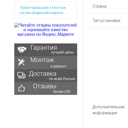
Аккумуляторы для ноут
Запасные
Страна
Проектирование и Монтаж
части
Зарядные устройства дл
систем Видеонаблюдения
Терминалы
Архивные товары
Тип установки
оплаты
Архивные
товары
Дополнительная
информация