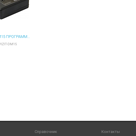
ы для ноутбуков
тройства для ноутбуков
овары
VIZIT-DM15 ПРОГРАММАТОР МИКРОСХЕМ ПАМЯТИ
VIZIT-DM15
Справочник
Контакты