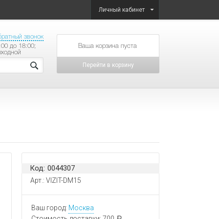
Личный кабинет
братный звонок
:00 до 18:00;
товаров на сумму
ыходной
Перейти в корзину
Код: 0044307
Арт.: VIZIT-DM15
Ваш город:
Москва
Стоимость доставки:
700