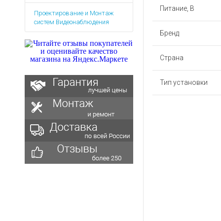
Аккумуляторы для ноут
Запасные
Питание, В
Проектирование и Монтаж
части
Зарядные устройства дл
систем Видеонаблюдения
Терминалы
Архивные товары
Бренд
оплаты
Архивные
Страна
товары
Тип установки